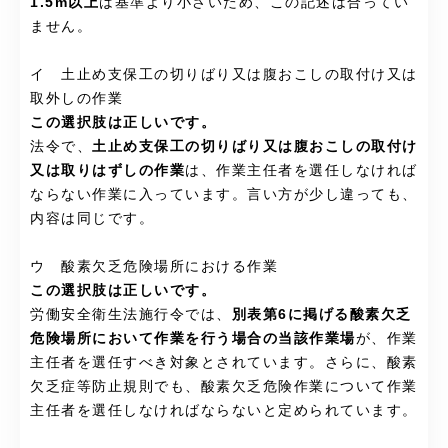
1.5m以上
は基準より小さいため、この記述は合ってい
ません。
イ 土止め支保工の切りばり又は腹おこしの取付け又は
取外しの作業
この選択肢は正しいです。
法令で、
土止め支保工の切りばり又は腹おこしの取付け
又は取りはずしの作業
は、作業主任者を選任しなければ
ならない作業に入っています。言い方が少し違っても、
内容は同じです。
ウ 酸素欠乏危険場所における作業
この選択肢は正しいです。
労働安全衛生法施行令では、
別表第6に掲げる酸素欠乏
危険場所において作業を行う場合の当該作業場
が、作業
主任者を選任すべき対象とされています。さらに、酸素
欠乏症等防止規則でも、酸素欠乏危険作業について作業
主任者を選任しなければならないと定められています。