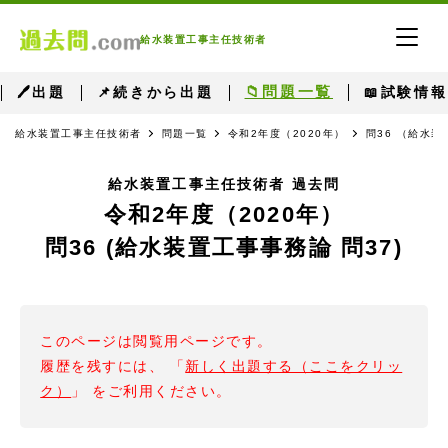
給水装置工事主任技術者
📁問題一覧
🖊出題
📌続きから出題
📖試験情報
給水装置工事主任技術者
問題一覧
令和2年度（2020年）
問36 （給水装
給水装置工事主任技術者 過去問
令和2年度（2020年）
問36 (給水装置工事事務論 問37)
このページは閲覧用ページです。
履歴を残すには、 「
新しく出題する（ここをクリッ
ク）
」 をご利用ください。