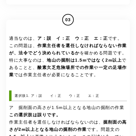
03
適当なのは、
ア：誤 イ：正 ウ：正 エ：正
です。
この問題は、
作業主任者を選任しなければならない作業
が、法令でどう決められているか
を確かめる問題です。
特に大事なのは、
地山の掘削は1.5mではなく2m以上
で
あることと、
酸素欠乏危険場所での作業
や
一定の足場作
業
では作業主任者が必要になることです。
選択肢1. ア：誤 イ：正 ウ：正 エ：正
ア 掘削面の高さが1.5m以上となる地山の掘削の作業
この選択肢は誤りです。
作業主任者を選任しなければならないのは、
掘削面の高
さが2m以上となる地山の掘削の作業
です。問題文の